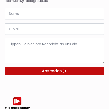
j.schwenk@radiogroup.de
Name
*
E-
Mail
*
Nachricht
*
Absenden