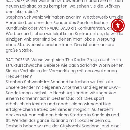
RADIOSZENE: Mit welchen Mitbewerbern haben Sie mit den
neuen Lokalradios zu kämpfen, wo sehen Sie die Stärken
der Lokalradios?
Stephan Schwenk: Wir haben zwar im Wettbewerb um die
Hörer die bestehenden Sender des Saarländischen
Rundfunks oder von RADIO SALÜ als Konkurrenten, aber im
Werbemarkt sehen wir lokal keine Konkurrenten, da wir die
einzigen Anbieter sind bei denen man lokale Werbung
ohne Streuverluste buchen kann. Das ist auch unsere
große Stärke.
RADIOSZENE: Wieso wagt sich The Radio Group auch in so
strukturschwache Gebiete wie das Saarland? Worin sehen
Sie die Vorteile in der Vermarktung mit den zwei neuen
Frequenzen?
Stephan Schwenk: Im Saarland betreiben wir fast alle
unsere Sender mit eigenen Antennen und eigener UKW-
Sendetechnik selbst. In Homburg senden wir sogar von
einem Fahnenmast in bester Qualität. Dies spart
erheblich an Kosten und macht einen wirtschaftlich
erfolgreichen Betrieb der Sender möglich. Außerdem
decken wir nun mit den beiden Städten in Saarlouis und
St. Wendel das ganze Saarland mit Lokalsendern ab.
Deshalb haben wir mit der Citykombi Saarland jetzt eine