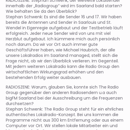
RADIOSZENE: Stephan Schwenk, der wievielte Lokalsender
innerhalb der „Radiogroup“ wird im Saarland bald starten?
Wie behalten Sie da den Überblick?
Stephan Schwenk: Es sind die Sender 16 und 17. Wir haben
bereits die Antennen und Sender in Saarlouis und St.
Wendel in Eigenregie aufgebaut und der Testbetrieb läuft
erfolgreich. Jeder neue Sender wird von uns mit viel
Herzblut aufgebaut. Ich kümmere mich auch persönlich
noch darum. Da wir vor Ort auch immer gute
Geschäftsführer haben, wie Michael Haubrich, der alle
unsere Lokalradios im Saarland managed, stellt sich die
Frage nicht, ob wir den Überblick verlieren. Im Gegenteil.
Mit jedem weiteren Lokalradio kann die Radio Group den
wirtschaftlichen Wirkungsgrad erhöhen und den
bestehenden Erfolg weiter ausbauen.
RADIOSZENE: Warum, glauben Sie, konnte sich The Radio
Group gegenüber den anderen Radiosendern u.a auch
bigFM Saarland bei der Ausschreibung um die Frequenzen
durchsetzen?
Stephan Schwenk: The Radio Group steht für ein ehrliches
authentisches Lokalradio-Konzept. Bei uns kommen die
Programme nicht aus 300 km Entfernung oder aus einem
Computer vor Ort. Wir stellen lokale Mitarbeiter ein und